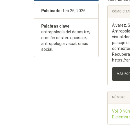
Detal
Publicado:
feb 26, 2026
CÓMO CITA
del
Álvarez, 
Palabras clave:
artícu
Antropolo
antropología del desastre;
visualida
erosión costera; paisaje;
paisaje e
antropología visual; crisis
contextos
social.
Recuperad
https://a
MÁS FO
NÚMERO
Vol. 3 Nú
Diciembr