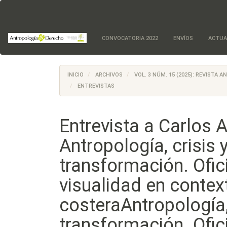
Navegación
principal
Contenido
principal
CONVOCATORIA 2022
ENVÍOS
ACTUA
Barra
lateral
INICIO
ARCHIVOS
VOL. 3 NÚM. 15 (2025): REVISTA
ENTREVISTAS
Entrevista a Carlos
Antropología, crisis 
transformación. Ofici
visualidad en contex
costeraAntropología, 
transformación. Ofici