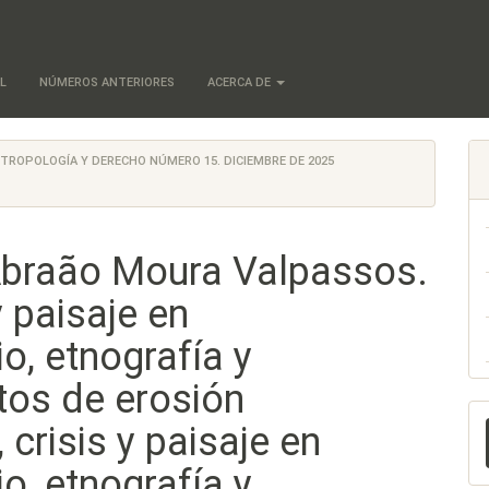
L
NÚMEROS ANTERIORES
ACERCA DE
 ANTROPOLOGÍA Y DERECHO NÚMERO 15. DICIEMBRE DE 2025
 Abraão Moura Valpassos.
y paisaje en
o, etnografía y
tos de erosión
E
crisis y paisaje en
u
o, etnografía y