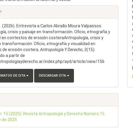
les
R
S. (2026). Entrevista a Carlos Abraão Moura Valpassos.
lo
gía, crisis y paisaje en transformación. Oficio, etnografía y
d en contextos de erosión costeraAntropología, crisis y
n transformación. Oficio, etnografía y visualidad en
 de erosión costera.
Antropología Y Derecho
,
3
(15).
o a partir de
ntropologiayderecho.ar/index.php/ayd/article/view/156
RMATOS DE CITA
DESCARGAR CITA
m. 15 (2025): Revista Antropología y Derecho Número 15.
e de 2025