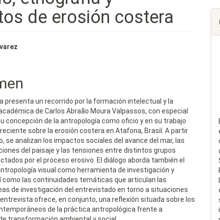
a
tos de erosión costera
nido
lvarez
pal
men
lo
a presenta un recorrido por la formación intelectual y la
 académica de Carlos Abraão Moura Valpassos, con especial
u concepción de la antropología como oficio y en su trabajo
reciente sobre la erosión costera en Atafona, Brasil. A partir
, se analizan los impactos sociales del avance del mar, las
iones del paisaje y las tensiones entre distintos grupos
ctados por el proceso erosivo. El diálogo aborda también el
antropología visual como herramienta de investigación y
sí como las continuidades temáticas que articulan las
eas de investigación del entrevistado en torno a situaciones
a entrevista ofrece, en conjunto, una reflexión situada sobre los
ntemporáneos de la práctica antropológica frente a
de transformación ambiental y social.