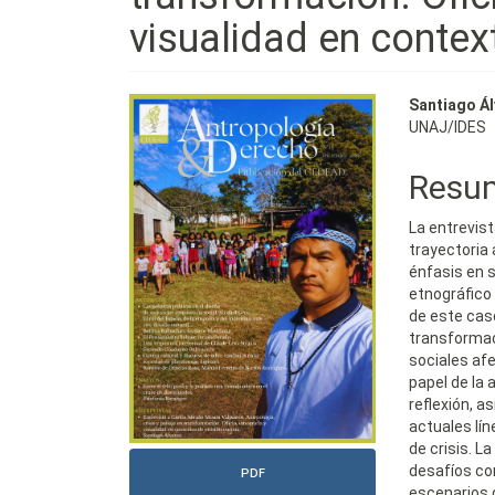
visualidad en contex
Barra
Conte
Santiago Á
UNAJ/IDES
lateral
princi
del
del
Resu
artículo
artícu
La entrevist
trayectoria
énfasis en s
etnográfico 
de este caso
transformac
sociales afe
papel de la 
reflexión, a
actuales lín
de crisis. L
desafíos co
PDF
escenarios 